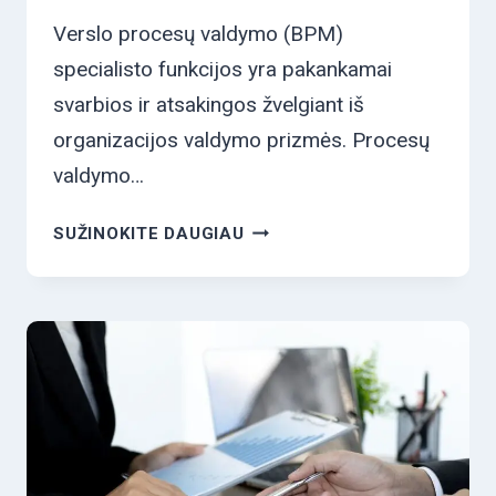
Verslo procesų valdymo (BPM)
specialisto funkcijos yra pakankamai
svarbios ir atsakingos žvelgiant iš
organizacijos valdymo prizmės. Procesų
valdymo…
VERSLO
SUŽINOKITE DAUGIAU
PROCESŲ
VALDYMO
SPECIALISTO
FUNKCIJOS