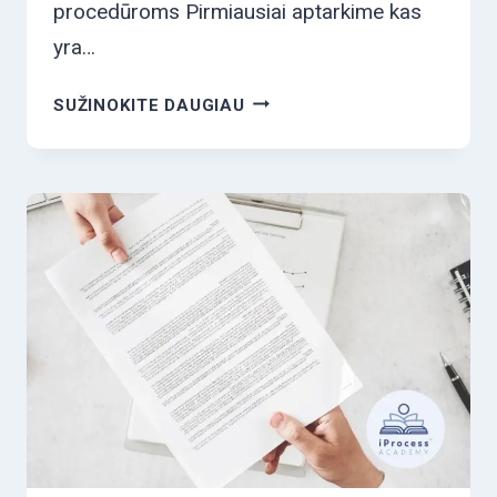
procedūroms Pirmiausiai aptarkime kas
yra…
DARBUOTOJŲ
SUŽINOKITE DAUGIAU
FUNKCIJOS
IR
PROCEDŪROS