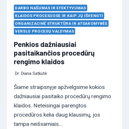
DARBO NAŠUMAS IR EFEKTYVUMAS
KLAIDOS PROCESUOSE IR KAIP JŲ IŠVENGTI
ORGANIZACINĖ STRUKTŪRA IR ATSAKOMYBĖS
VERSLO PROCESŲ VALDYMAS
Penkios dažniausiai
pasitaikančios procedūrų
rengimo klaidos
Dr. Diana Satkutė
Šiame straipsnyje apžvelgsime kokios
dažniausiai pasitaiko procedūrų rengimo
klaidos. Neteisingai parengtos
procedūros kelia daug klausimų, jos
tampa neišsamiais…