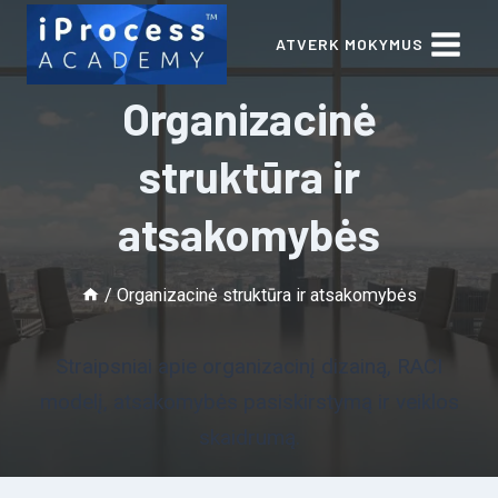
Skip
ATVERK MOKYMUS
to
content
Organizacinė
struktūra ir
atsakomybės
/
Organizacinė struktūra ir atsakomybės
Straipsniai apie organizacinį dizainą, RACI
modelį, atsakomybės pasiskirstymą ir veiklos
skaidrumą.