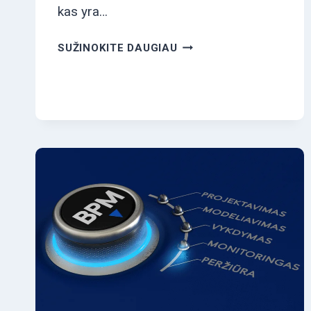
kas yra…
DARBUOTOJŲ
SUŽINOKITE DAUGIAU
FUNKCIJOS
IR
PROCEDŪROS