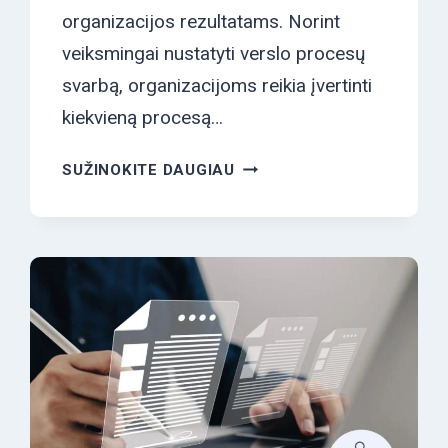
organizacijos rezultatams. Norint
veiksmingai nustatyti verslo procesų
svarbą, organizacijoms reikia įvertinti
kiekvieną procesą…
KAIP NUSTATYTI VERSLO
SUŽINOKITE DAUGIAU
SVARBĄ?