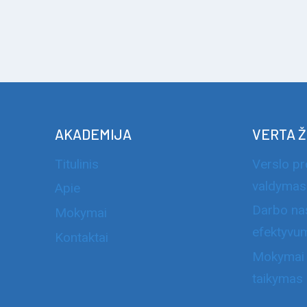
AKADEMIJA
VERTA Ž
Titulinis
Verslo p
valdymas
Apie
Darbo na
Mokymai
efektyvu
Kontaktai
Mokymai i
taikymas 