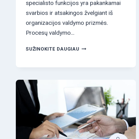
specialisto funkcijos yra pakankamai
svarbios ir atsakingos žvelgiant iš
organizacijos valdymo prizmės.
Procesų valdymo…
VERSLO
SUŽINOKITE DAUGIAU
PROCESŲ
VALDYMO
SPECIALISTO
FUNKCIJOS