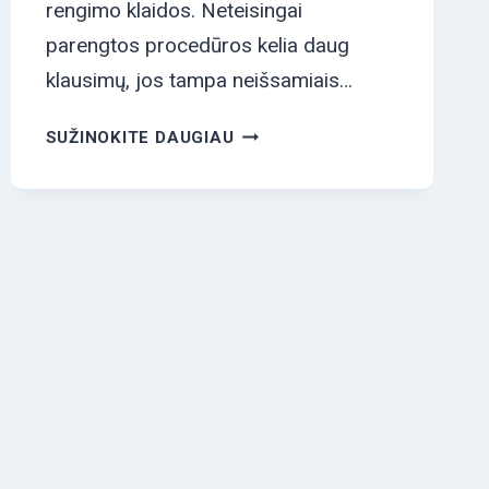
rengimo klaidos. Neteisingai
parengtos procedūros kelia daug
klausimų, jos tampa neišsamiais…
PENKIOS
SUŽINOKITE DAUGIAU
DAŽNIAUSIAI
PASITAIKANČIOS
PROCEDŪRŲ
RENGIMO
KLAIDOS