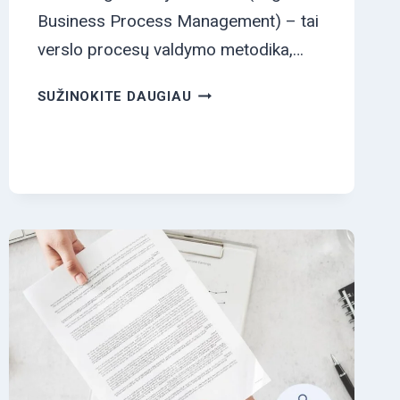
Business Process Management) – tai
verslo procesų valdymo metodika,…
KAS
SUŽINOKITE DAUGIAU
YRA
BPM?
 PROCESŲ