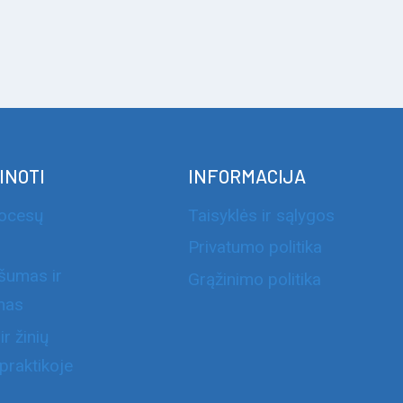
INOTI
INFORMACIJA
rocesų
Taisyklės ir sąlygos
Privatumo politika
šumas ir
Grąžinimo politika
mas
r žinių
praktikoje